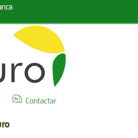
anca
Q
Contactar
uro