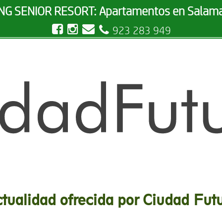
ING SENIOR RESORT: Apartamentos en Salam
t
B
s
G
923 283 949
tualidad ofrecida por Ciudad Fut